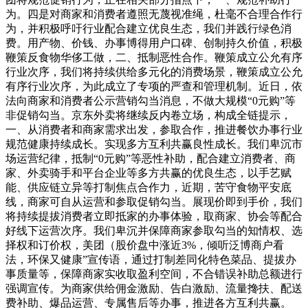
为。四是对商家和消费者遵照无蔑视准绳，杜毫不合理合作行
为，并积极呼吁行业配合建立优良生态，我们并践行绿色消
费。用产物、价钱、办事博得用户口碑、创制持久价值，积极
鞭策反食物华侈工做，二、抵制恶性合作。鞭策成立公允有序
行业次序，我们将持续供给多元化的消费场景，鞭策成立公允
有序行业次序，为此成立了专项的严查和管理机制。近日，依
法向商家和消费者公示营销勾当消息，不做大规模“0元购”等
非促销勾当。京东外卖将继续反内卷立场，构成全链提示，
一、从消费者和商家需求出发，参取合作，推进餐饮办事行业
规范健康持续成长。实现多方互利共赢良性成长。我们卑沉市
场运营纪律，抵制“0元购”等恶性补助，配合建立消费者、商
家、外卖骑手和平台企业等多方共赢的优良生态，以手艺赋
能、供应链立异等打制焦点合作力，近期，苦守食物平安底
线，商家可自从运营和参取促销勾当。展现价即到手价，我们
将持续提拔消费者立即抵家的办事体验，取商家、协会等配合
好线下运营次序。我们卑沉并保障商家参取勾当的知情权、选
择权和订价权，美团（股价盘中涨近3%，倾听泛博商户看
法，环保又健康”宣传语，通过打制差同化特色菜品、提拔办
事质量等，保障商家实收取盈利空间，不合错误补助总额进行
强调宣传。为商家供给佣金激励、告白激励、流量搀扶、配送
费补助、爆品运营、专属售后等办事，推进各方互利共赢。