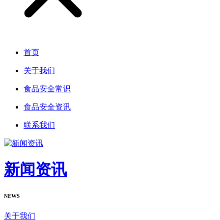
首页
关于我们
食品安全常识
食品安全资讯
联系我们
新闻资讯
NEWS
关于我们