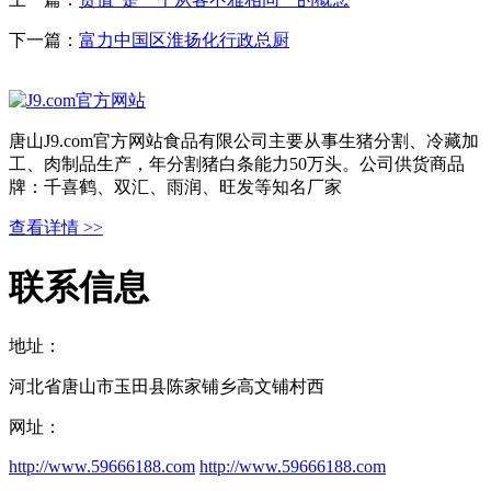
下一篇：
富力中国区淮扬化行政总厨
唐山J9.com官方网站食品有限公司主要从事生猪分割、冷藏加
工、肉制品生产，年分割猪白条能力50万头。公司供货商品
牌：千喜鹤、双汇、雨润、旺发等知名厂家
查看详情 >>
联系信息
地址：
河北省唐山市玉田县陈家铺乡高文铺村西
网址：
http://www.59666188.com
http://www.59666188.com