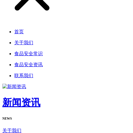
首页
关于我们
食品安全常识
食品安全资讯
联系我们
新闻资讯
NEWS
关于我们