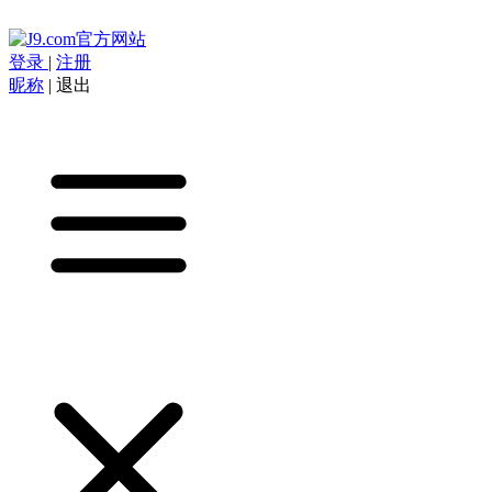
登录
|
注册
昵称
|
退出