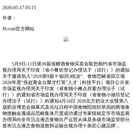
2026-05-17 05:15
作者：
J9.com官方网站
5月9日-11日第36届省糖酒食物买卖会取您相约省市场监
视办理局关于印发《省小餐饮登记办理法子（试行）》的通知
关于邀请加入“2026第9届十省(区)纸业”、食物范畴省拟立项
2026年度“燕赵黄金台聚才打算”人才（科技平台）项目公示省
市场监视办理局关于印发《省食物小摊点存案办理法子（试
行）》的通知省市场监视办理局关于印发《省食物小做坊登记
办理法子（试行）》的通知4月24日 2026北方奶业大会暨第八
届奶业博览会揭幕式及论坛日程中国食物院组织草拟的两项食
物接触金属成品范畴集体尺度成功通过专家组核定市市场监视
办理局向全市沉点液态食物出产运营从体及各级市场监管部分
发布沉点液态食物道散拆运输合规办理十条匠心建品牌，