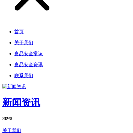
首页
关于我们
食品安全常识
食品安全资讯
联系我们
新闻资讯
NEWS
关于我们