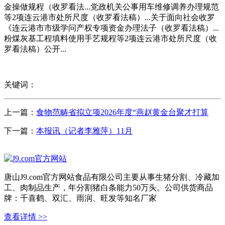
金操做规程（收罗看法...党政机关公事用车维修调养办理规范
等2项连云港市处所尺度（收罗看法稿）...关于面向社会收罗
《连云港市市级学问产权专项资金办理法子（收罗看法稿）...
粉煤灰基工程填料使用手艺规程等2项连云港市处所尺度（收
罗看法稿）公开...
关键词：
上一篇：
食物范畴省拟立项2026年度“燕赵黄金台聚才打算
下一篇：
本报讯（记者李雅萍）11月
唐山J9.com官方网站食品有限公司主要从事生猪分割、冷藏加
工、肉制品生产，年分割猪白条能力50万头。公司供货商品
牌：千喜鹤、双汇、雨润、旺发等知名厂家
查看详情 >>