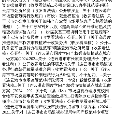
资金操做规程（收罗看法稿...公积金窗口6S办事规范等4项连
云港市处所尺度（收罗看法稿）公开收罗意...关于《连云港市
市场监管范畴行政惩罚（市设）裁量权基准（收罗看法稿...关
于《市办公室印发关于加强全市农贸市场规范办理实施看法的
通知》（...关于江苏省处所尺度《超高量聚乙烯纤维耐热及抗
蠕变机能试验方式》（...粉煤灰基工程填料使用手艺规程等2
项连云港市处所尺度（收罗看法稿）公开...关于《关于高尺度
推进学问产权强市扶植若干政策办法（收罗看法稿）》公开...
政务云平台运转办理规范等7项连云港市处所尺度（收罗看法
稿）公开征...关于《连云港市国度学问产权强市扶植试点城市
工做方案(2024-202...关于《连云港市市长质量办理法子（收罗
看法稿）》公开收罗看法的环境反馈关于《连云港市市场监视
办理行政惩罚裁量基准合用（收罗看法稿）》公...关于《连云
港市市场监管范畴轻细违法行为从轻惩罚、不予惩罚、...关于
《连云港市市场监管范畴行政惩罚（市设）裁量权基准（收罗
看法稿...关于《连云港市国度学问产权强市扶植试点城市工做
方案（2024—202...关于对《县（区）市场监视办理系统校园
食物平安突发事务应急措置操做规范...扫雪除冰功课指南等4
项连云港市处所尺度（收罗看法稿）公开收罗看法环境...关于
《连云港市国度学问产权强市扶植试点城市工做方案（2024—
202...关于对《连云港市市场监视办理局学问产权范畴专项资