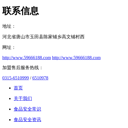
联系信息
地址：
河北省唐山市玉田县陈家铺乡高文铺村西
网址：
http://www.59666188.com
http://www.59666188.com
加盟售后服务热线：
0315-6510999
/
6510978
首页
关于我们
食品安全常识
食品安全资讯