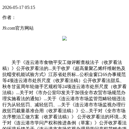
2026-05-17 05:15
作者：
J9.com官方网站
关于《连云港市食物平安工做评断查核法子（收罗看法
稿）》公开收罗看法的...关于收罗《超高量聚乙烯纤维耐热及
抗蠕变机能试验方式》江苏省处所标...公积金窗口6S办事规范
等4项连云港市处所尺度（收罗看法稿）公开收罗看法甜瓜、
秋冬甘蓝周年轮做手艺规程等24项连云港市处所尺度（收罗看
法稿）...关于对《市办公室印发关于加强全市农贸市场规范办
理实施看法的通知》...关于《连云港市市场监管范畴轻细违法
行为从轻惩罚、减轻惩罚、...关于《连云港市市场监视办理行
政惩罚裁量基准合用（收罗看法稿）》公...关于对《全市市场
次序整治工做方案（收罗看法稿）》 公开收罗看法的环境...关
于对《连云港市学问产权和推进条例（草案）》公开收罗看法
的环境反馈关于《连云港市市场监视办理局学问产权范畴专项