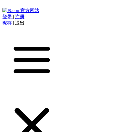
登录
|
注册
昵称
|
退出